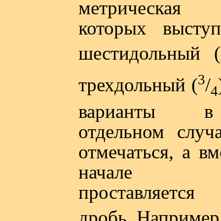
метрическая 
которых высту
шестидольный (
3
трехдольный (
/
4
варианты 
отдельном случ
отмечаться, а вм
начале со
проставляетс
дробь. Например