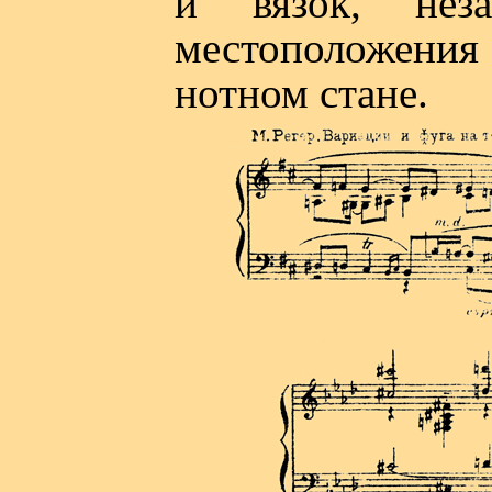
и вязок, нез
местоположен
нотном стане.