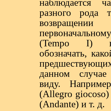
наблюдается ч
разного рода 
возвращ
первоначальн
(Tempo I) в
обозначать, как
предшествующи
данном случае
виду. Наприме
(Allegro giocoso
(Andante) и т. д.