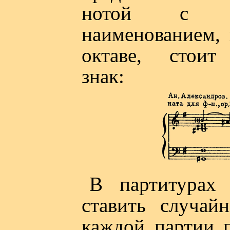
нотой с 
наименованием, 
октаве, стоит
знак:
В партитурах 
ставить случай
каждой партии 