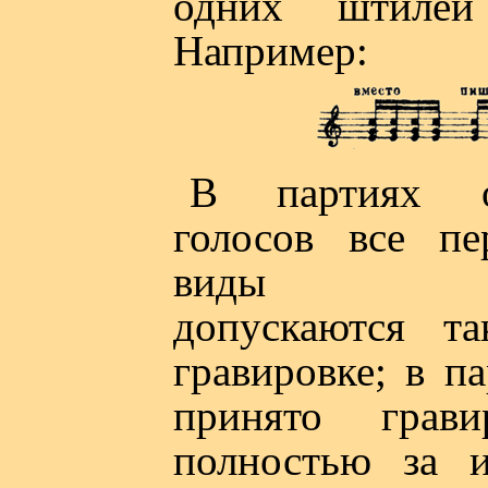
одних штилей
Например:
В партиях о
голосов все пе
виды сок
допускаются т
гравировке; в п
принято грави
полностью за 