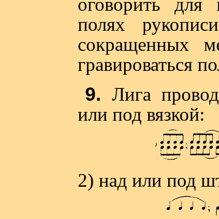
оговорить для 
полях рукопис
сокращенных м
гравироваться п
9.
Лига провод
или под вязкой:
2) над или под ш