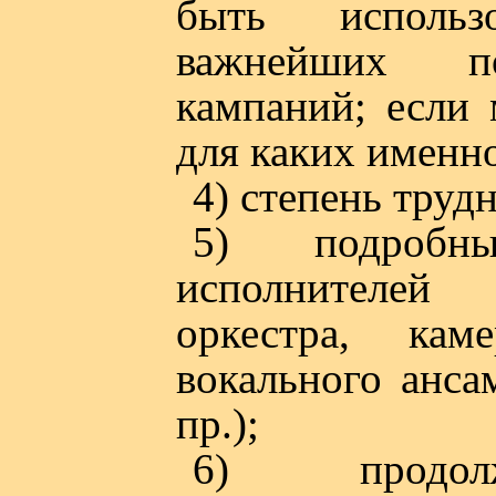
быть использ
важнейших по
кампаний; если
для каких именн
4) степень труд
5) подробн
исполнителе
оркестра, кам
вокального анса
пр.);
6) продолжи