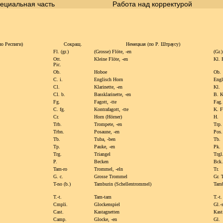
ециальная часть
Работа над корректурой
по Респиги)
Сокращ.
Немецкая
(по Р. Штраусу)
Fl. (gr.)
(Grosse) Flöte,
-en
(Gr.)
Ott.
Kleine Flöte,
-en
Kl. 
Pic.
Ob.
Hoboe
Ob.
C. i.
Englisch Horn
Engl
Cl.
Klarinette,
-en
Kl.
Cl. b.
Bassklarinette,
-en
B. K
Fg.
Fagott,
-tte
Fag.
C. fg.
Kontrafagott,
-tte
K. F
Cr.
Horn (Нörner)
H.
Trb.
Trompete,
-en
Trp.
Trbn.
Posaune,
-en
Pos.
Tb.
Tuba,
-ben
Tb.
Tp.
Pauke,
-en
Pk.
Trg.
Triangel
Trgl
P.
Becken
Bck.
Tam-ro
Trommel,
-eln
Tr.
G. c.
Grosse Trommel
Gr. T
T-no (b.)
Tamburin (Schellentrommel)
Tam
T.-t.
Tam-tam
T.-t.
Cmpli.
Glockenspiel
Gl.-
Cast.
Kastagnetten
Кast
Camp.
Glocke,
-en
Gl.