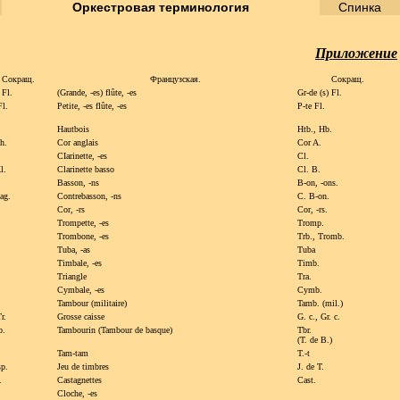
Оркестровая терминология
Спинка
Приложение
Сокращ.
Французская.
Сокращ.
 Fl.
(Grande,
-es) flûte,
-es
Gr-de (s) Fl.
Fl.
Petite,
-es flûte,
-es
P-te Fl.
Hautbois
Htb., Hb.
h.
Cor anglais
Cor A.
CIarinette,
-es
Cl.
l.
Clarinette basso
Cl. B.
Basson,
-ns
B-on,
-ons.
ag.
Contrebasson,
-ns
C. B-on.
Cor,
-rs
Cor,
-rs.
Trompette,
-es
Tromp.
Trombone,
-es
Trb., Tromb.
Tuba,
-as
Tuba
Timbale,
-es
Timb.
.
Triangle
Tra.
Cymbale,
-es
Cymb.
Tambour (militaire)
Tamb. (mil.)
r.
Grosse caisse
G. c., Gr. c.
b.
Tambourin (Tambour de basque)
Tbr.
(T. de B.)
Tam-tam
T.-t
sp.
Jeu de timbres
J. de T.
.
Castagnettes
Cast.
Cloche,
-es