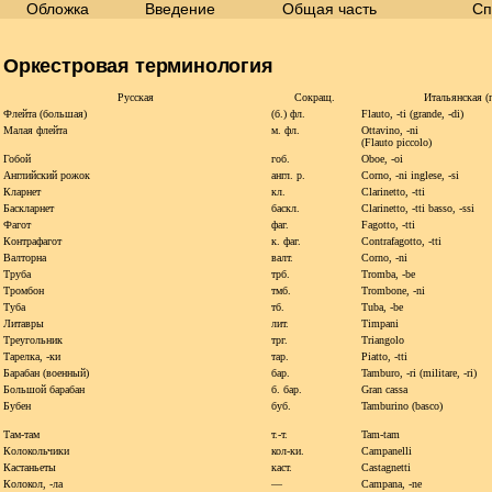
Обложка
Введение
Общая часть
Сп
Оркестровая терминология
Русская
Сокращ.
Итальянская
(
Флейта (большая)
(б.) фл.
Flauto,
-ti
(grande,
-di)
Малая флейта
м. фл.
Ottavino,
-ni
(Flauto piccolo)
Гобой
гоб.
Oboe,
-oi
Английский рожок
англ. р.
Corno,
-ni inglese,
-si
Кларнет
кл.
Clarinetto,
-tti
Баскларнет
баскл.
Clarinetto,
-tti basso,
-ssi
Фагот
фаг.
Fagotto,
-tti
Контрафагот
к. фаг.
Contrafagotto,
-tti
Валторна
валт.
Corno,
-ni
Труба
трб.
Tromba,
-be
Тромбон
тмб.
Trombone,
-ni
Туба
тб.
Tuba,
-be
Литавры
лит.
Timpani
Треугольник
трг.
Triangolo
Тарелка,
-ки
тар.
Piatto,
-tti
Барабан (военный)
бар.
Tamburo,
-ri (militare,
-ri)
Большой барабан
б. бар.
Gran cassa
Бубен
буб.
Tamburino (basco)
Там-там
т.-т.
Tam-tam
Колокольчики
кол-ки.
Campanelli
Кастаньеты
каст.
Castagnetti
Колокол,
-ла
—
Campana,
-ne