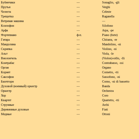
Бубенчики
—
Sonaglio,
-gli
Прутья
—
Verghi
Челеста
—
Celeste
Трещетка
—
Raganella
Ветреная машина
—
—
Ксилофон
—
Silofono
Арфа
—
Arpa,
-pe
Фортепиано
ф-п.
Piano (forte)
Гитара
—
Chitarra,
-re
Мандолина
—
Mandolino,
-ni
Скрипка
—
Violino,
-ni
Альт
—
Viola,
-le
Виолончель
—
(Violon)-cello,
-lli
Контрабас
—
Contrabasso,
-ssi
Орган
—
Organo
Корнет
—
Cornetto,
-tti
Саксофон
—
Sassofono,
-ni
Басетгорн
—
Corno,
-ni di bassetto
Духовой (военный) оркестр
—
Banda
Оркестр
—
Orchestra
Хор
—
Coro
Квартет
—
Quartetto,
-tti
Струнные
—
Archi
Деревянные духовые
—
Fiati
Медные
—
Ottoni