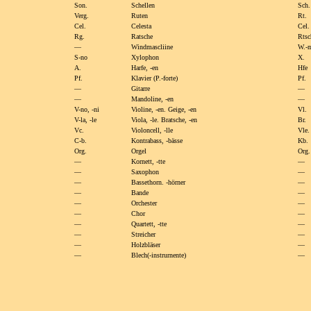
Son.
Schellen
Sch.
Verg.
Ruten
Rt.
Cel.
Celesta
Cel.
Rg.
Ratsche
Rtsc
—
Windmascliine
W.-
S-no
Xylophon
X.
A.
Harfe,
-en
Hfe
Pf.
Klavier (P.-forte)
Pf.
—
Gitarre
—
—
Mandoline,
-en
—
V-no,
-ni
Violine,
-en. Geige,
-en
Vl.
V-la,
-le
Viola,
-le. Bratsche,
-en
Br.
Vc.
Violoncell,
-lle
Vle.
C-b.
Kontrabass,
-bässe
Kb.
Org.
Orgel
Org.
—
Kornett,
-tte
—
—
Saxophon
—
—
Bassethorn.
-hörner
—
—
Bande
—
—
Orchester
—
—
Chor
—
—
Quartett,
-tte
—
—
Streicher
—
—
Holzbläser
—
—
Blech(-instrurnente)
—