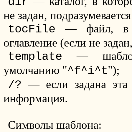
— каталог, в котор
dir
не задан, подразумеваетс
— файл, в к
tocFile
оглавление (если не задан
— шаблон 
template
умолчанию "
");
^f^i^t
— если задана эта 
/?
информация.
Символы шаблона: