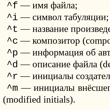
— имя файла;
^f
— символ табуляции;
^i
— название произведен
^t
— композитор (compo
^c
— информация об авто
^p
— описание файла (des
^d
— инициалы создателя ф
^r
— инициалы внёсшего
^m
(modified initials).