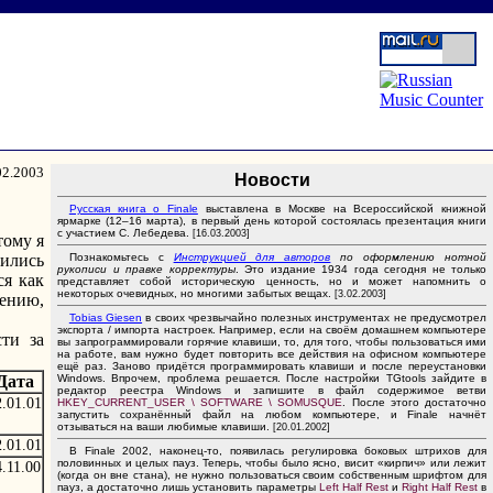
02.2003
Новости
Русская книга
о Finale
выставлена в Москве на Всероссийской книжной
ярмарке (12–16 марта), в первый день которой состоялась презентация книги
с участием С. Лебедева.
[16.03.2003]
тому я
Познакомьтесь с
Инструкцией для авторов
по оформлению нотной
вились
рукописи и правке корректуры
. Это издание 1934 года сегодня не только
ся как
представляет собой историческую ценность, но и может напомнить о
некоторых очевидных, но многими забытых вещах.
[3.02.2003]
лению,
Tobias Giesen
в своих чрезвычайно полезных инструментах не предусмотрел
экспорта / импорта настроек. Например, если на своём домашнем компьютере
сти за
вы запрограммировали горячие клавиши, то, для того, чтобы пользоваться ими
на работе, вам нужно будет повторить все действия на офисном компьютере
ещё раз. Заново придётся программировать клавиши и после переустановки
Windows. Впрочем, проблема решается. После настройки TGtools зайдите в
Дата
редактор реестра Windows и запишите в файл содержимое ветви
2.01.01
HKEY_CURRENT_USER \ SOFTWARE \ SOMUSQUE
. После этого достаточно
запустить сохранённый файл на любом компьютере, и Finale начнёт
отзываться на ваши любимые клавиши.
[20.01.2002]
2.01.01
В Finale 2002, наконец-то, появилась регулировка боковых штрихов для
половинных и целых пауз. Теперь, чтобы было ясно, висит «кирпич» или лежит
4.11.00
(когда он вне стана), не нужно пользоваться своим собственным шрифтом для
пауз, а достаточно лишь установить параметры
Left Half Rest
и
Right Half Rest
в