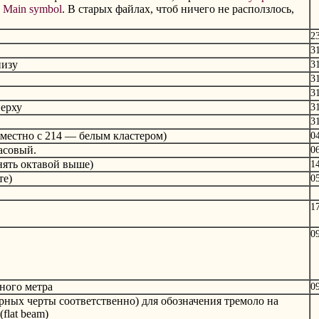
а
Main symbol
. В старых файлах, чтоб ничего не расползлось,
2
3
низу
3
3
3
ерху
3
3
вместно с 214 — белым кластером)
0
асовый.
0
нять октавой выше)
1
те)
0
1
0
ного метра
0
рных черты соответственно) для обозначения тремоло на
flat beam)