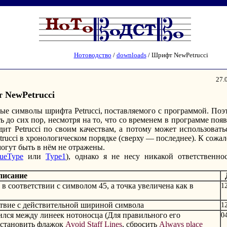
Нотоводство
/
downloads
/ Шрифт NewPetrucci
27.
 NewPetrucci
орые символы шрифта Petrucci, поставляемого с программой. Поэ
 до сих пор, несмотря на то, что со временем в программе поя
ит Petrucci по своим качествам, а потому может использовать
trucci в хронологическом порядке (сверху — последнее). К сожа
могут быть в нём не отражены.
rueType
или
Type1
), однако я не несу никакой ответственно
писание
 в соответствии с символом 45, а точка увеличена как в
1
ствие с действительной шириной символа
1
дился между линеек нотоносца (Для правильного его
0
 установить флажок
Avoid Staff Lines
, сбросить
Always place