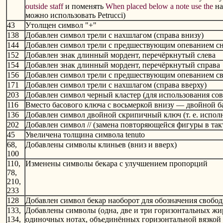
outside staff
и поменять
When placed below a note use the
н
можно использовать Petrucci)
43
Утолщен символ "+"
138
Добавлен символ трели с нахшлагом (справа внизу)
144
Добавлен символ трели с предшествующим опеванием с
152
Добавлен знак длинный мордент, перечёркнутый слева
154
Добавлен знак длинный мордент, перечёркнутый справа
156
Добавлен символ трели с предшествующим опеванием св
171
Добавлен символ трели с нахшлагом (справа вверху)
203
Добавлен символ черный кластер (для использования со
116
Вместо басового ключа с восьмеркой внизу — двойной б
136
Добавлен символ двойной скрипичный ключ (т. е. испол
202
Добавлен символ // (замена повторяющейся фигуры в так
45
Увеличена толщина символа tenuto
68,
Добавлены символы клиньев (вниз и вверх)
100
110,
Изменены символы бекара с улучшением пропорций
78,
210,
233
128
Добавлен символ бекар наоборот для обозначения свобод
133,
Добавлены символы (одна, две и три горизонтальных жи
134,
одиночных нотах, объединённых горизонтальной вязкой (