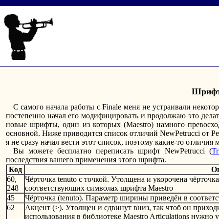
Шрифт
С самого начала работы с Finale меня не устраивали некот
постепенно начал его модифицировать и продолжаю это делать
новые шрифты, один из которых (Maestro) намного превосход
основной. Ниже приводится список отличий NewPetrucci от Pe
я не сразу начал вести этот список, поэтому какие-то отличия 
Вы можете бесплатно переписать шрифт NewPetrucci (
T
последствия вашего применения этого шрифта.
Код
О
60,
Чёрточка tenuto с точкой. Утолщена и укорочена чёрточка
248
соответствующих символах шрифта Maestro
45
Чёрточка (tenuto). Параметр ширины приведён в соответ
62
Акцент (>). Утолщен и сдвинут вниз, так чтоб он прихо
использования в библиотеке Maestro Articulations нужно