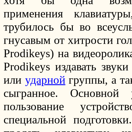
хотя бы одна возмож
применения клавиатур
трубилось бы во всеусл
гнусавым от хитрости го
Prodikeys) на видеороли
Prodikeys издавать звук
или
ударной
группы, а т
сыгранное. Основной
пользование устройс
специальной подготовки