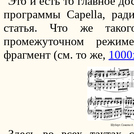
Это и есть то главное д
программы Capella, ради
статья. Что же таког
промежуточном режим
фрагмент (см. то же,
1000
Шуберт.
Соната д. 
Здесь во всех тактах 