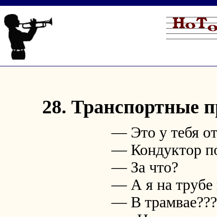
28. Транспортные 
— Это у тебя о
— Кондуктор п
— За что?
— А я на трубе
— В трамвае???