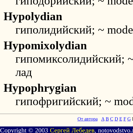
гиподорийский; ~ mode
Hypolydian
гиполидийский; ~ mode
Hypomixolydian
гипомиксолидийский; 
лад
Hypophrygian
гипофригийский; ~ mo
От автора
A
B
C
D
E
F
G
Copyright © 2003
Сергей Лебедев
, notovodstvo.