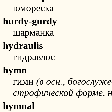
юмореска
hurdy-gurdy
шарманка
hydraulis
гидравлос
hymn
гимн
(в осн., богослуж
строфической форме, н
hymnal