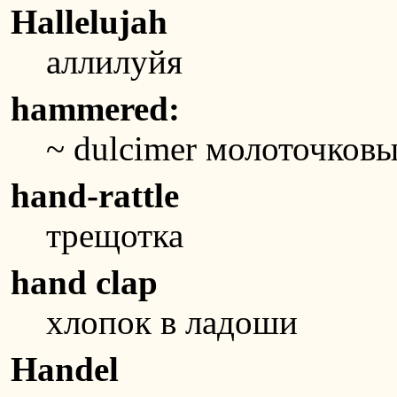
Hallelujah
аллилуйя
hammered:
~ dulcimer молоточков
hand-rattle
трещотка
hand clap
хлопок в ладоши
Handel