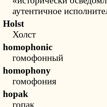
«исторически осведомл
аутентичное исполните
Holst
Холст
homophonic
гомофонный
homophony
гомофония
hopak
гопак