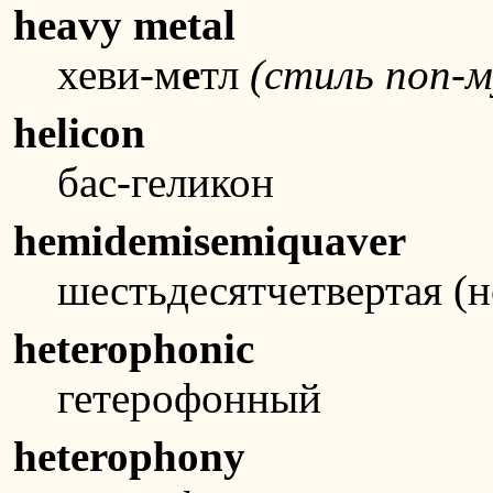
heavy metal
хеви-м
е
тл
(стиль поп-м
helicon
бас-геликон
hemidemisemiquaver
шестьдесятчетвертая (но
heterophonic
гетерофонный
heterophony