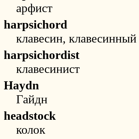
арфист
harpsichord
клавесин, клавесинный
harpsichordist
клавесинист
Haydn
Гайдн
headstock
колок