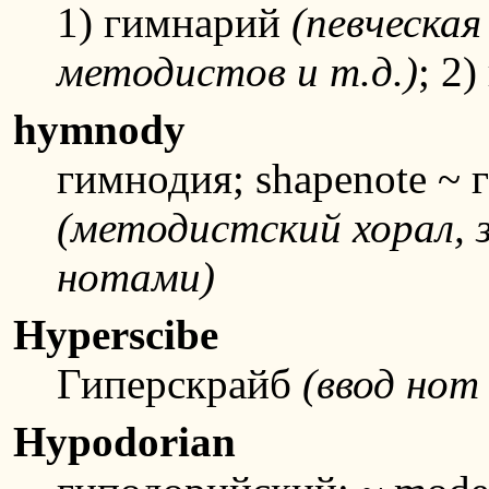
1) гимнарий
(певческая
методистов и т.д.)
; 2
hymnody
гимнодия; shapenote ~
(методистский хорал,
нотами)
Hyperscibe
Гиперскрайб
(ввод нот
Hypodorian