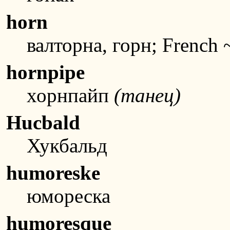
horn
валторна, горн; French 
hornpipe
хорнпайп
(танец)
Hucbald
Хукбальд
humoreske
юмореска
humoresque