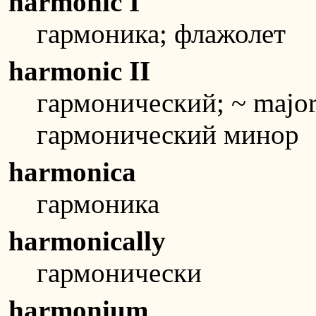
harmonic I
гармоника; флажолет
harmonic II
гармонический; ~ major
гармонический минор
harmonica
гармоника
harmonically
гармонически
harmonium