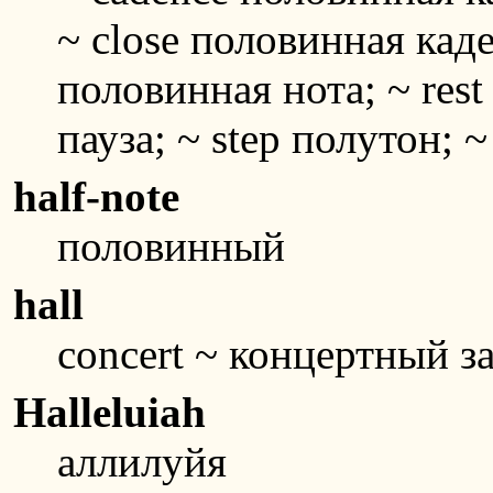
~ close половинная каде
половинная нота; ~ res
пауза; ~ step полутон; 
half-note
половинный
hall
concert ~ концертный за
Halleluiah
аллилуйя