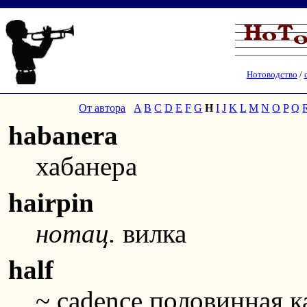
Нотоводство
/
От автора
A
B
C
D
E
F
G
H
I
J
K
L
M
N
O
P
Q
habanera
хабанера
hairpin
нотац.
вилка
half
~ cadence половинная к