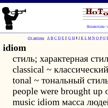
Нотоводство
/
От автора
A
B
C
D
E
F
G
H
I
J
K
L
M
N
O
P
Q
idiom
стиль; характерная стил
classical ~ классический
tonal ~ тональный стиль 
people were brought up o
music idiom масса люде