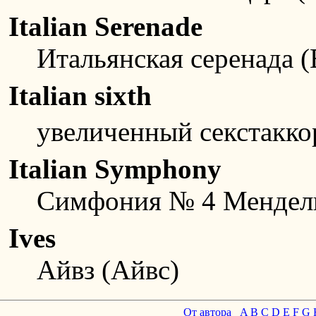
Italian Serenade
Итальянская серенада 
Italian sixth
увеличенный секстакко
Italian Symphony
Симфония № 4 Мендел
Ives
Айвз (Айвс)
От автора
A
B
C
D
E
F
G