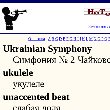
Нотоводство
/
От автора
A
B
C
D
E
F
G
H
I
J
K
L
M
N
O
P
Q
Ukrainian Symphony
Симфония № 2 Чайковс
ukulele
укулеле
unaccented beat
слабая доля