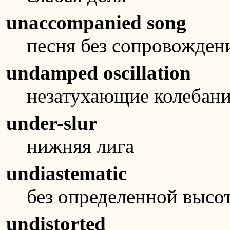
unaccompanied song
песня без сопровожден
undamped oscillation
незатухающие колебан
under-slur
нижняя лига
undiastematic
без определенной высо
undistorted