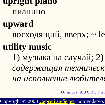
upright piano
пианино
upward
восходящий, вверх; ~ l
utility music
1) музыка на случай; 2
содержащая техническ
на исполнение любител
От автора
A
B
C
D
E
F
G
Copyright © 2003
Сергей Лебедев
, notovodstvo.