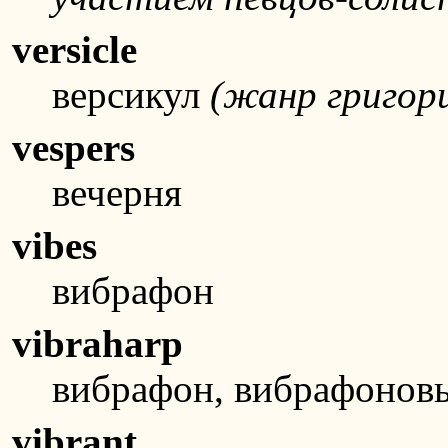
versicle
версикул
(жанр григори
vespers
вечерня
vibes
вибрафон
vibraharp
вибрафон, вибрафонов
vibrant