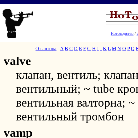
Нотоводство
/
От автора
A
B
C
D
E
F
G
H
I
J
K
L
M
N
O
P
Q
valve
клапан, вентиль; клапа
вентильный; ~ tube кро
вентильная валторна; ~
вентильный тромбон
vamp