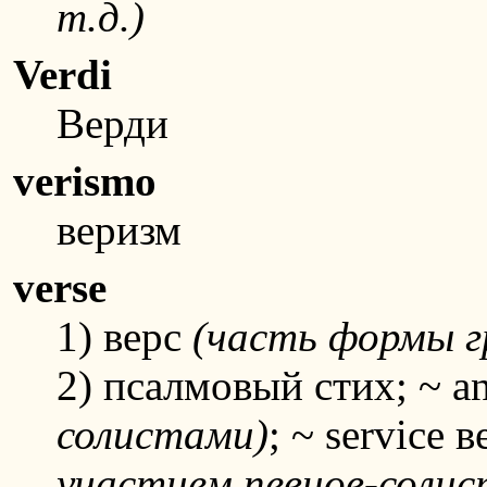
т.д.)
Verdi
Верди
verismo
веризм
verse
1) верс
(часть формы г
2) псалмовый стих; ~ 
солистами)
; ~ service
участием певцов-солист