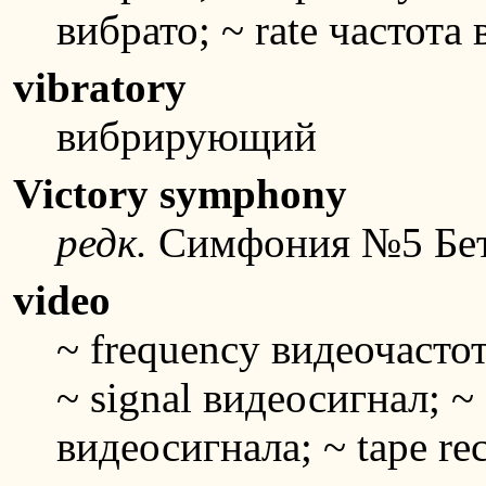
вибрато; ~ rate частота
vibratory
вибрирующий
Victory symphony
редк.
Симфония №5 Бет
video
~ frequency видеочасто
~ signal видеосигнал; ~ 
видеосигнала; ~ tape re