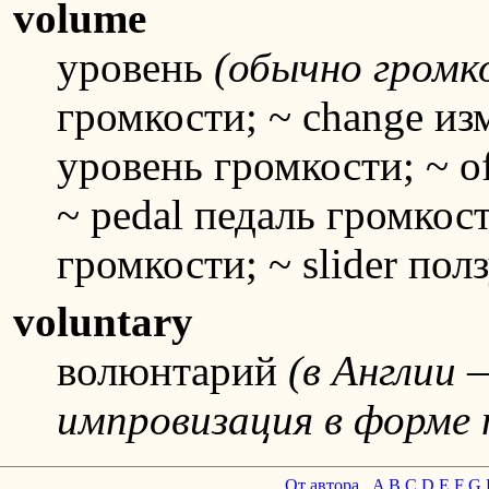
volume
уровень
(обычно громк
громкости; ~ change из
уровень громкости; ~ o
~ pedal педаль громкост
громкости; ~ slider по
voluntary
волюнтарий
(в Англии 
импровизация в форме 
От автора
A
B
C
D
E
F
G