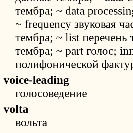
тембра; ~ data process
~ frequency звуковая ча
тембра; ~ list перечень
тембра; ~ part голос; in
полифонической факту
voice-leading
голосоведение
volta
вольта